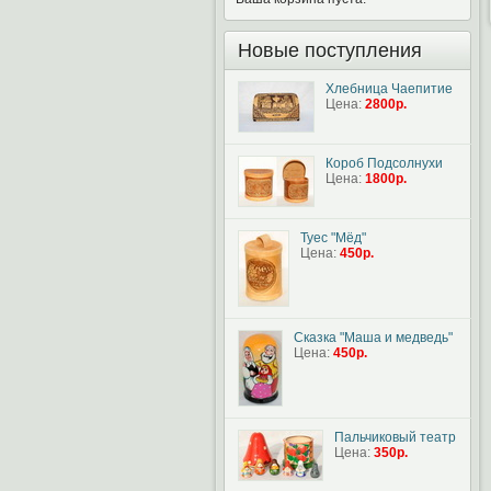
Новые поступления
Хлебница Чаепитие
Цена:
2800р.
Короб Подсолнухи
Цена:
1800р.
Туес "Мёд"
Цена:
450р.
Сказка "Маша и медведь"
Цена:
450р.
Пальчиковый театр
Цена:
350р.