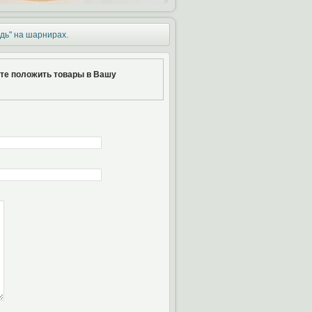
дь" на шарнирах.
ите положить товары в Вашу