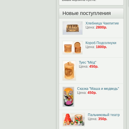
Новые поступления
Хлебница Чаепитие
Цена:
2800р.
Короб Подсолнухи
Цена:
1800р.
Туес "Мёд"
Цена:
450р.
Сказка "Маша и медведь"
Цена:
450р.
Пальчиковый театр
Цена:
350р.