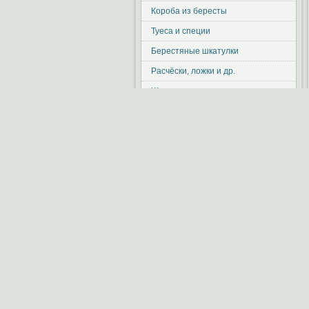
Короба из бересты
Туеса и специи
Берестяные шкатулки
Расчёски, ложки и др.
Живица, сиропы, кедровое масло
Корзина
Показать корзину
Ваша корзина пуста.
Новые поступления
Хлебница Чаепитие
Цена:
2800р.
Короб Подсолнухи
Цена:
1800р.
Туес "Мёд"
Цена:
450р.