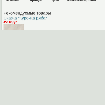
Название
Артикул
Цена
Маленькая картинка
Рекомендуемые товары
Сказка "Курочка ряба"
450.00руб.
Высота: 12см Диаметр: 6.5см Кол-во: 5шт. Разные
персонажи сказки