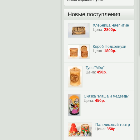
Новые поступления
Хлебница Чаепитие
Цена:
2800р.
Короб Подсолнухи
Цена:
1800р.
Туес "Мёд"
Цена:
450р.
Сказка "Маша и медведь"
Цена:
450р.
Пальчиковый театр
Цена:
350р.