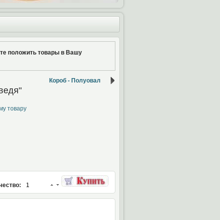
ите положить товары в Вашу
Короб - Полуовал
ведя"
му товару
чество: