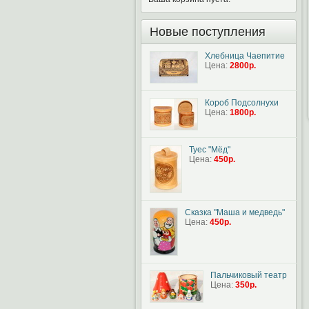
Новые поступления
Хлебница Чаепитие
Цена:
2800р.
Короб Подсолнухи
Цена:
1800р.
Туес "Мёд"
Цена:
450р.
Сказка "Маша и медведь"
Цена:
450р.
Пальчиковый театр
Цена:
350р.