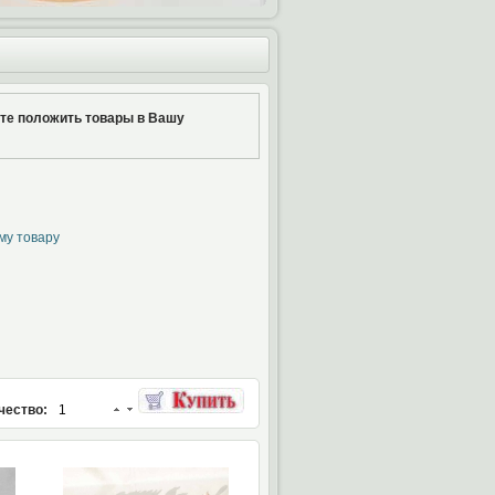
ите положить товары в Вашу
му товару
чество: