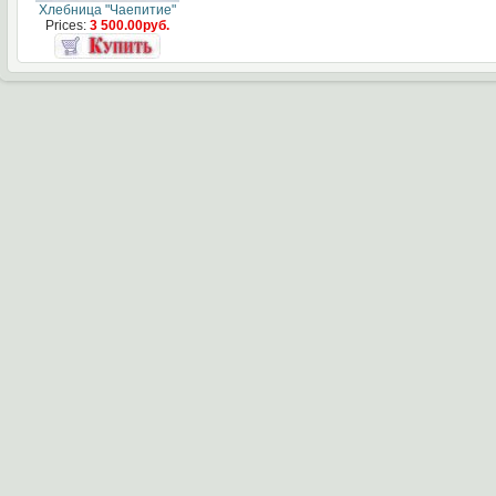
Хлебница "Чаепитие"
Prices:
3 500.00руб.