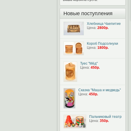
Новые поступления
Хлебница Чаепитие
Цена:
2800р.
Короб Подсолнухи
Цена:
1800р.
Туес "Мёд"
Цена:
450р.
Сказка "Маша и медведь"
Цена:
450р.
Пальчиковый театр
Цена:
350р.