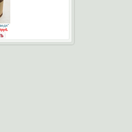
ведя"
0руб.