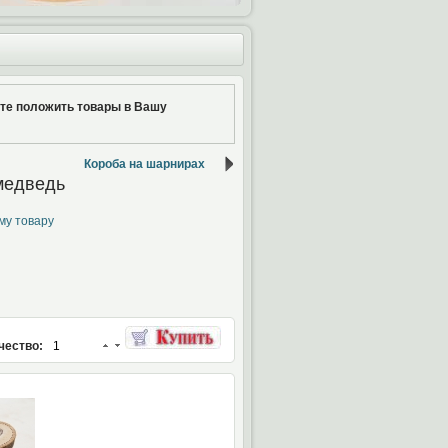
ите положить товары в Вашу
Короба на шарнирах
медведь
му товару
чество: