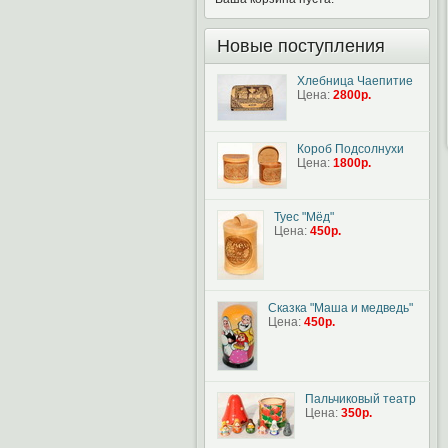
Новые поступления
Хлебница Чаепитие
Цена:
2800р.
Короб Подсолнухи
Цена:
1800р.
Туес "Мёд"
Цена:
450р.
Сказка "Маша и медведь"
Цена:
450р.
Пальчиковый театр
Цена:
350р.