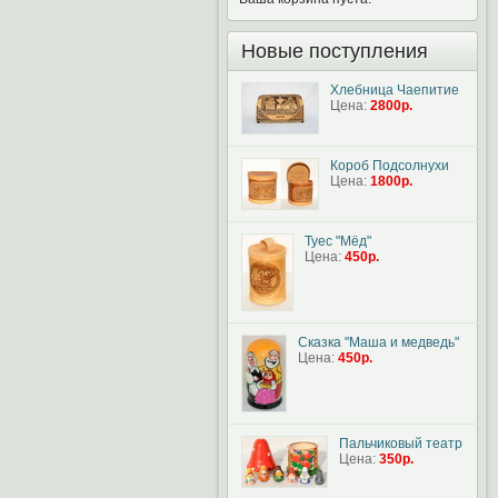
Новые поступления
Хлебница Чаепитие
Цена:
2800р.
Короб Подсолнухи
Цена:
1800р.
Туес "Мёд"
Цена:
450р.
Сказка "Маша и медведь"
Цена:
450р.
Пальчиковый театр
Цена:
350р.