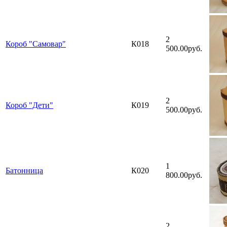
2
Короб "Самовар"
К018
500.00руб.
2
Короб "Дети"
К019
500.00руб.
1
Батонница
К020
800.00руб.
2