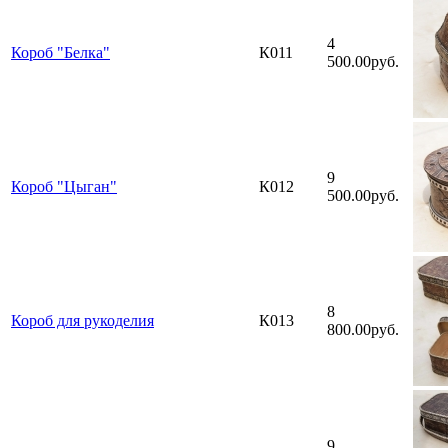
4
Короб "Белка"
К011
500.00руб.
9
Короб "Цыган"
К012
500.00руб.
8
Короб для рукоделия
К013
800.00руб.
9